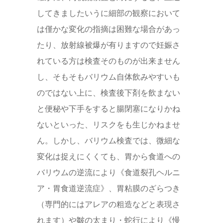
してきましたいうに細部の観察において
は僅かな変化の指摘は困難な場合があっ
たり、放射線被爆が有りますので妊娠さ
れている方は検査そのものが出来ません
し、そもそもバリウム自体飲みやすいも
のではない上に、検査後下剤を飲まない
と便秘や下手をすると腸閉塞になりかね
ないといった、リスクをも生じかねませ
ん。しかし、バリウム検査では、微細な
変化は捉えにくくても、胃から食道への
バリウムの逆流により《食道裂孔ヘルニ
ア・胃食道逆流症》、胃粘膜のざらつき
（専門的にはアレアの粗造などと表現さ
れます）や皺の太まり・蛇行により《慢